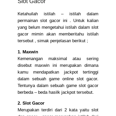
Slot Gacor
Ketahuilah istilah – istilah dalam
permainan slot gacor ini . Untuk kalian
yang belum mengetahui istilah dalam slot
gacor mimin akan memberitahu istilah
tersebut , simak penjelasan berikut ;
1. Maxwin
Kemenangan maksimal atau sering
disebut maxwin ini merupakan dimana
kamu mendapatkan jackpot tertinggi
dalam sebuah game online slot gacor.
Tentunya dalam sebuah game slot gacor
berbeda – beda hasilk jackpot tersebut.
2. Slot Gacor
Merupakan terdiri dari 2 kata yaitu slot