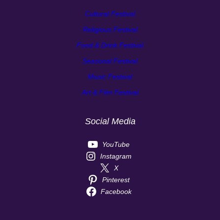
Cultural Festival
Religious Festival
Food & Drink Festival
Seasonal Festival
Music Festival
Art & Film Festival
Social Media
YouTube
Instagram
X
Pinterest
Facebook