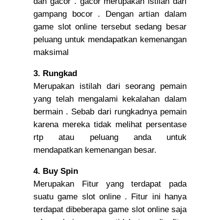
dan gacor . gacor merupakan istilah dari
gampang bocor . Dengan artian dalam
game slot online tersebut sedang besar
peluang untuk mendapatkan kemenangan
maksimal
3. Rungkad
Merupakan istilah dari seorang pemain
yang telah mengalami kekalahan dalam
bermain . Sebab dari rungkadnya pemain
karena mereka tidak melihat persentase
rtp atau peluang anda untuk
mendapatkan kemenangan besar.
4. Buy Spin
Merupakan Fitur yang terdapat pada
suatu game slot online . Fitur ini hanya
terdapat dibeberapa game slot online saja