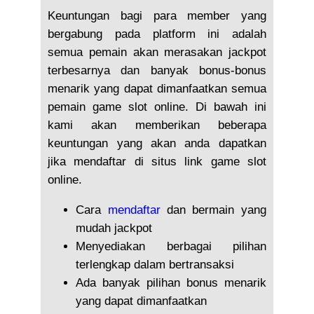
Keuntungan bagi para member yang
bergabung pada platform ini adalah
semua pemain akan merasakan jackpot
terbesarnya dan banyak bonus-bonus
menarik yang dapat dimanfaatkan semua
pemain game slot online. Di bawah ini
kami akan memberikan beberapa
keuntungan yang akan anda dapatkan
jika mendaftar di situs link game slot
online.
Cara
mendaftar
dan bermain yang
mudah jackpot
Menyediakan berbagai pilihan
terlengkap dalam bertransaksi
Ada banyak pilihan bonus menarik
yang dapat dimanfaatkan