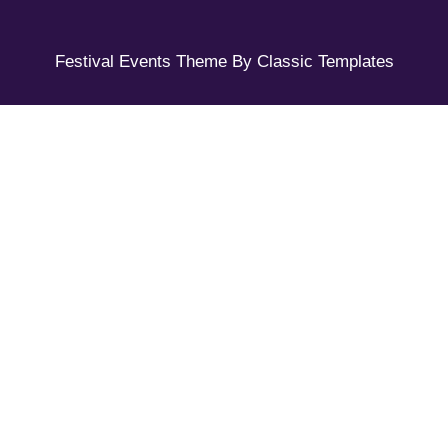
Festival Events Theme By Classic Templates