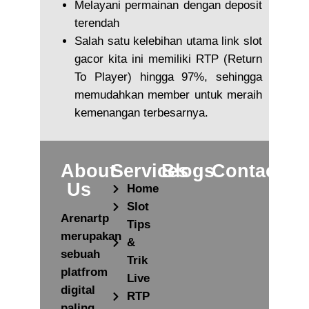
Melayani permainan dengan deposit
terendah
Salah satu kelebihan utama link slot
gacor kita ini memiliki RTP (Return
To Player) hingga 97%, sehingga
memudahkan member untuk meraih
kemenangan terbesarnya.
About
Services
Blogs
Contact
Us
Home
Slot
Arenartp
Tips
merupakan
&
sebuah
Trik
platfrom
Live
digital
RTP
paling