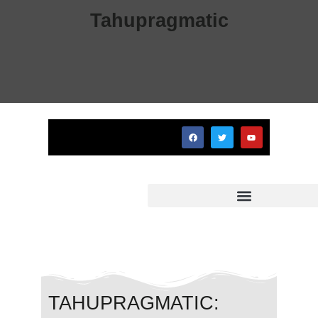
Tahupragmatic
ARENARTP | Platform Digital Agen Slot Resmi Terpercaya
TAHUPRAGMATIC: