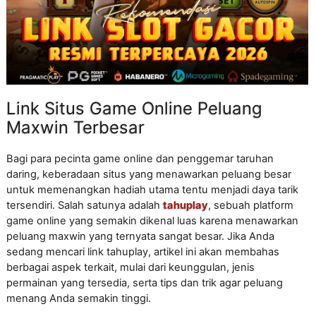
Link Situs Game Online Peluang
Maxwin Terbesar
Bagi para pecinta game online dan penggemar taruhan
daring, keberadaan situs yang menawarkan peluang besar
untuk memenangkan hadiah utama tentu menjadi daya tarik
tersendiri. Salah satunya adalah
tahuplay
, sebuah platform
game online yang semakin dikenal luas karena menawarkan
peluang maxwin yang ternyata sangat besar. Jika Anda
sedang mencari link tahuplay, artikel ini akan membahas
berbagai aspek terkait, mulai dari keunggulan, jenis
permainan yang tersedia, serta tips dan trik agar peluang
menang Anda semakin tinggi.