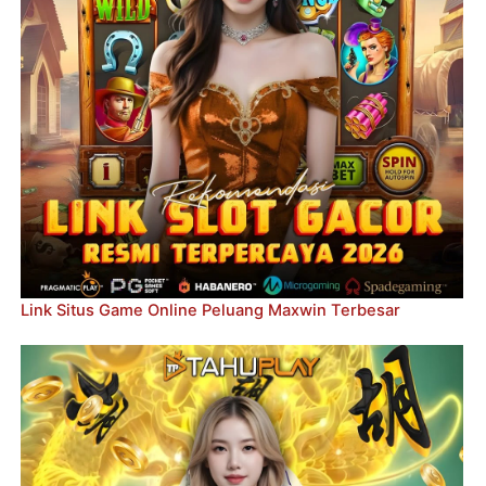
Link Situs Game Online Peluang Maxwin Terbesar