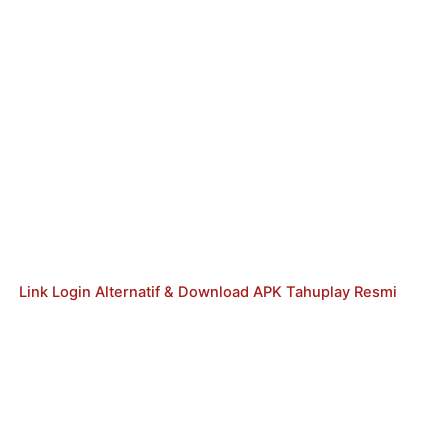
Link Login Alternatif & Download APK Tahuplay Resmi