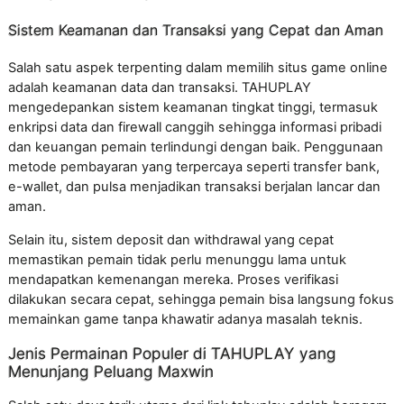
Sistem Keamanan dan Transaksi yang Cepat dan Aman
Salah satu aspek terpenting dalam memilih situs game online
adalah keamanan data dan transaksi. TAHUPLAY
mengedepankan sistem keamanan tingkat tinggi, termasuk
enkripsi data dan firewall canggih sehingga informasi pribadi
dan keuangan pemain terlindungi dengan baik. Penggunaan
metode pembayaran yang terpercaya seperti transfer bank,
e-wallet, dan pulsa menjadikan transaksi berjalan lancar dan
aman.
Selain itu, sistem deposit dan withdrawal yang cepat
memastikan pemain tidak perlu menunggu lama untuk
mendapatkan kemenangan mereka. Proses verifikasi
dilakukan secara cepat, sehingga pemain bisa langsung fokus
memainkan game tanpa khawatir adanya masalah teknis.
Jenis Permainan Populer di TAHUPLAY yang
Menunjang Peluang Maxwin