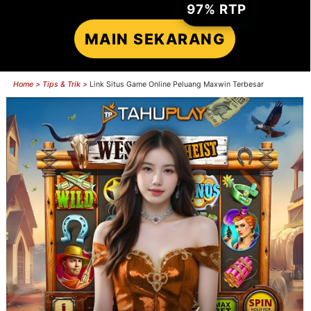
MAIN SEKARANG
Home >
Tips & Trik >
Link Situs Game Online Peluang Maxwin Terbesar