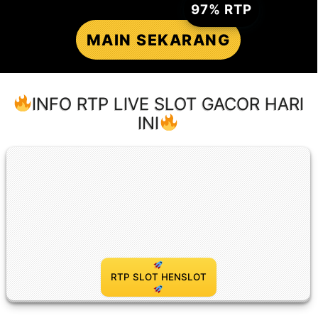
MAIN SEKARANG
INFO RTP LIVE SLOT GACOR HARI
INI
RTP SLOT HENSLOT