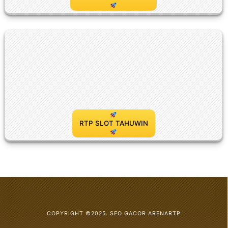
RTP SLOT TAHUWIN
COPYRIGHT ©2025. SEO GACOR ARENARTP