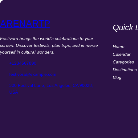
ARENARTP
Quick 
Festivora brings the world’s celebrations to your
screen. Discover festivals, plan trips, and immerse
Home
yourself in cultural wonders.
Calendar
Categories
+1234567890
Destinations
festivora@example.com
Blog
300 Festival Lane, Los Angeles, CA 90028,
USA