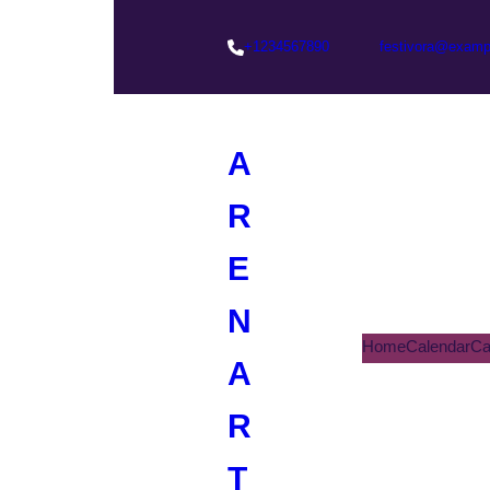
+1234567890
festivora@examp
A
R
E
N
Home
Calendar
Ca
A
R
T