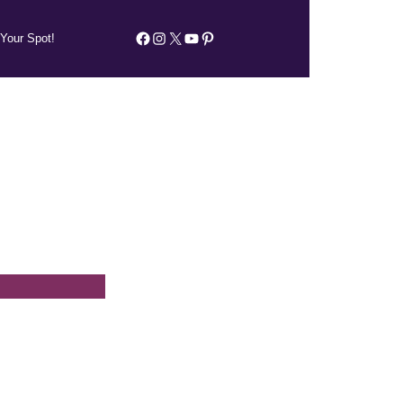
Your Spot!