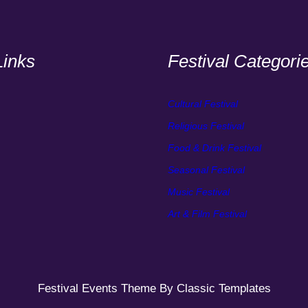
Links
Festival Categori
Cultural Festival
Religious Festival
Food & Drink Festival
Seasonal Festival
Music Festival
Art & Film Festival
Festival Events Theme By Classic Templates