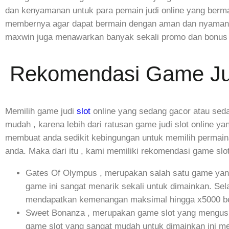
dan kenyamanan untuk para pemain judi online yang bermai
membernya agar dapat bermain dengan aman dan nyaman ta
maxwin juga menawarkan banyak sekali promo dan bonus
Rekomendasi Game Jud
Memilih game judi
slot
online yang sedang gacor atau se
mudah , karena lebih dari ratusan game judi slot online yan
membuat anda sedikit kebingungan untuk memilih perma
anda. Maka dari itu , kami memiliki rekomendasi game slo
Gates Of Olympus , merupakan salah satu game yang 
game ini sangat menarik sekali untuk dimainkan. Se
mendapatkan kemenangan maksimal hingga x5000 be
Sweet Bonanza , merupakan game slot yang mengusun
game slot yang sangat mudah untuk dimainkan ini m