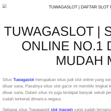
TUWAGASLOT | S
ONLINE NO.1 
MUDAH 
Situs
Tuwagaslot
merupakan situs judi slot online yang se
diluar sana. Pasalnya situs slot gacor ini memiliki tingkat
diluar sana. Dalam situs ini juga terdapat banyak sekali p
sudah terkenal dimanca negara.
Sebagai situs Tuwagaslot
slot maxwin
yang sudah ternama 