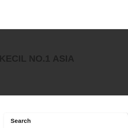
ECIL NO.1 ASIA
Search