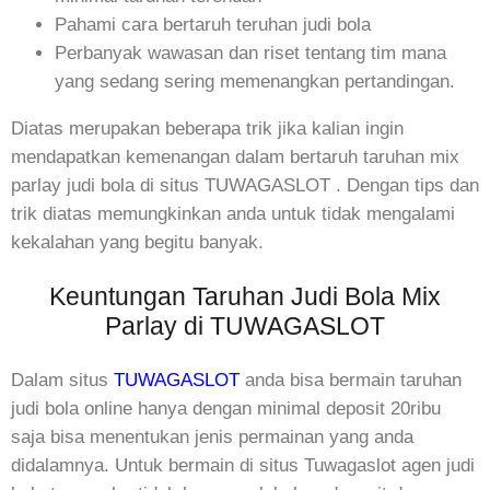
Pahami cara bertaruh teruhan judi bola
Perbanyak wawasan dan riset tentang tim mana
yang sedang sering memenangkan pertandingan.
Diatas merupakan beberapa trik jika kalian ingin
mendapatkan kemenangan dalam bertaruh taruhan mix
parlay judi bola di situs TUWAGASLOT . Dengan tips dan
trik diatas memungkinkan anda untuk tidak mengalami
kekalahan yang begitu banyak.
Keuntungan Taruhan Judi Bola Mix
Parlay di TUWAGASLOT
Dalam situs
TUWAGASLOT
anda bisa bermain taruhan
judi bola online hanya dengan minimal deposit 20ribu
saja bisa menentukan jenis permainan yang anda
didalamnya. Untuk bermain di situs Tuwagaslot agen judi