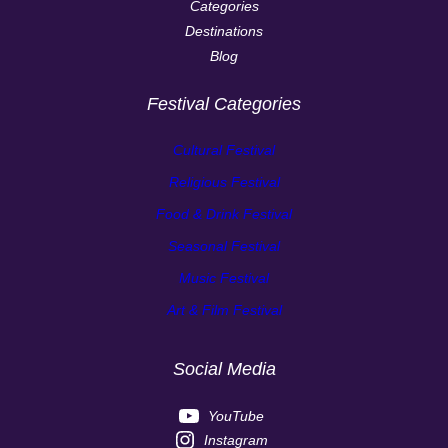
Categories
Destinations
Blog
Festival Categories
Cultural Festival
Religious Festival
Food & Drink Festival
Seasonal Festival
Music Festival
Art & Film Festival
Social Media
YouTube
Instagram