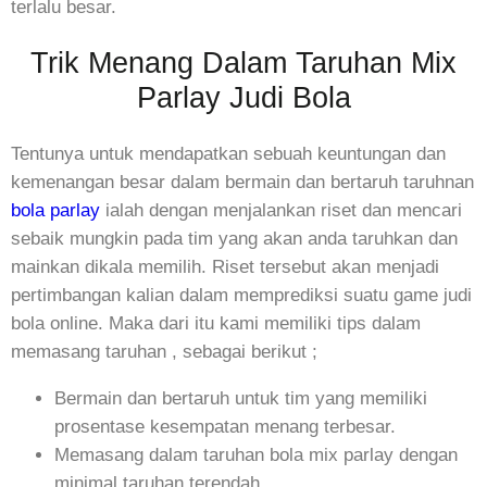
terlalu besar.
Trik Menang Dalam Taruhan Mix
Parlay Judi Bola
Tentunya untuk mendapatkan sebuah keuntungan dan
kemenangan besar dalam bermain dan bertaruh taruhnan
bola parlay
ialah dengan menjalankan riset dan mencari
sebaik mungkin pada tim yang akan anda taruhkan dan
mainkan dikala memilih. Riset tersebut akan menjadi
pertimbangan kalian dalam memprediksi suatu game judi
bola online. Maka dari itu kami memiliki tips dalam
memasang taruhan , sebagai berikut ;
Bermain dan bertaruh untuk tim yang memiliki
prosentase kesempatan menang terbesar.
Memasang dalam taruhan bola mix parlay dengan
minimal taruhan terendah