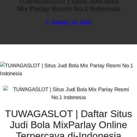
TUWAGASLOT | Situs Judi Bola
Mix Parlay Resmi No.1 Indonesia
January 15, 2025
TUWAGASLOT | Daftar Situs
Judi Bola MixParlay Online
Terpercaya di-Indonesia