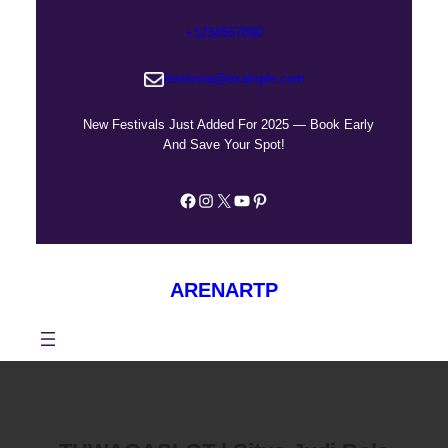
+1234567890
festivora@example.com
New Festivals Just Added For 2025 — Book Early
And Save Your Spot!
ARENARTP