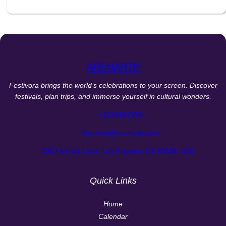
ARENARTP
Festivora brings the world’s celebrations to your screen. Discover
festivals, plan trips, and immerse yourself in cultural wonders.
+1234567890
festivora@example.com
300 Festival Lane, Los Angeles, CA 90028, USA
Quick Links
Home
Calendar