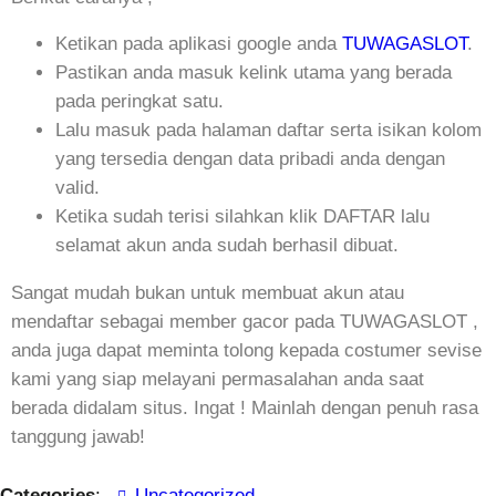
Ketikan pada aplikasi google anda
TUWAGASLOT
.
Pastikan anda masuk kelink utama yang berada
pada peringkat satu.
Lalu masuk pada halaman daftar serta isikan kolom
yang tersedia dengan data pribadi anda dengan
valid.
Ketika sudah terisi silahkan klik DAFTAR lalu
selamat akun anda sudah berhasil dibuat.
Sangat mudah bukan untuk membuat akun atau
mendaftar sebagai member gacor pada TUWAGASLOT ,
anda juga dapat meminta tolong kepada costumer sevise
kami yang siap melayani permasalahan anda saat
berada didalam situs. Ingat ! Mainlah dengan penuh rasa
tanggung jawab!
Categories
:
Uncategorized