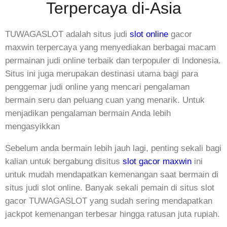
Terpercaya di-Asia
TUWAGASLOT adalah situs judi
slot online
gacor
maxwin terpercaya yang menyediakan berbagai macam
permainan judi online terbaik dan terpopuler di Indonesia.
Situs ini juga merupakan destinasi utama bagi para
penggemar judi online yang mencari pengalaman
bermain seru dan peluang cuan yang menarik. Untuk
menjadikan pengalaman bermain Anda lebih
mengasyikkan
Sebelum anda bermain lebih jauh lagi, penting sekali bagi
kalian untuk bergabung disitus
slot gacor maxwin
ini
untuk mudah mendapatkan kemenangan saat bermain di
situs judi slot online. Banyak sekali pemain di situs slot
gacor TUWAGASLOT yang sudah sering mendapatkan
jackpot kemenangan terbesar hingga ratusan juta rupiah.