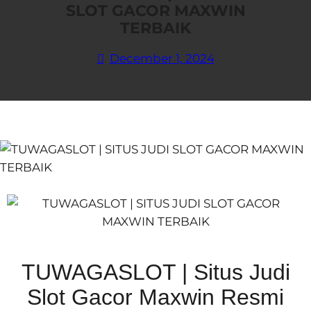
SLOT GACOR MAXWIN
TERBAIK
December 1, 2024
TUWAGASLOT | Situs Judi
Slot Gacor Maxwin Resmi