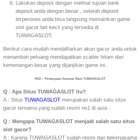
Lakukan deposit dengan melihat tujuan bank
deposit anda dengan benar , setelah deposit
terperoses anda bisa langsung memainkan game
slot gacor bet kecil yang tersedia di
TUWAGASLOT.
Berikut cara mudah mendaftarkan akun gacor anda untuk
menambah peluang mendapatkan scatter hitam dan
kemenangan besar yang dijanjikan game ini.
FAQ – Pertanyaan Seputar Situs TUWAGASLOT
Q : Apa Situs TUWAGASLOT itu?
A : Situs
TUWAGASLOT
merupakan salah satu situs
gacor ternama yang sudah resmi no1 di asia .
Q : Mengapa TUWAGASLOT menjadi salah satu situs
slot gacor?
A : Karena TUWAGASLOT sudah resmi dan bekerjasama