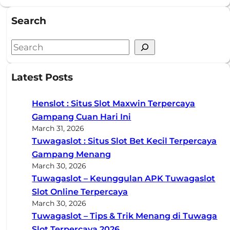
Search
Latest Posts
Henslot : Situs Slot Maxwin Terpercaya
Gampang Cuan Hari Ini
March 31, 2026
Tuwagaslot : Situs Slot Bet Kecil Terpercaya
Gampang Menang
March 30, 2026
Tuwagaslot – Keunggulan APK Tuwagaslot
Slot Online Terpercaya
March 30, 2026
Tuwagaslot – Tips & Trik Menang di Tuwaga
Slot Terpercaya 2026