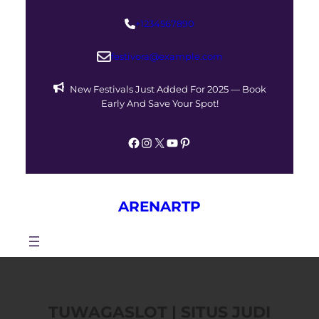
+1234567890
festivora@example.com
New Festivals Just Added For 2025 — Book
Early And Save Your Spot!
ARENARTP
TUWAGASLOT | SITUS JUDI