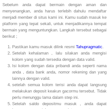
Sebelum anda dapat bermain dengan aman dan
menyenangkan, anda harus terlebih dahulu mendaftar
menjadi member di situs kami ini. Kamu sudah masuk ke
platform yang tepat sekali, untuk menjadikannya tempat
bermain yang menguntungkan. Langkah tersebut sebagai
berikut ;
Pastikan kamu masuk dilink resmi
Tahupragmatic
.
Setelah kehalaman , lalu silakan anda mengisi
kolom yang sudah tersedia dengan data valid.
Isi kolom dengan data pribandi anda seperti nama
anda , data bank anda, nomor rekening dan yang
lainnya dengan valid.
setelah semua kolom terisi anda dapat langsung
melakukan deposit keakun gacormu tersebut. Tidak
perlu menunggu lama dalam step ini.
Setelah saldo depositmu masuk , anda dapat