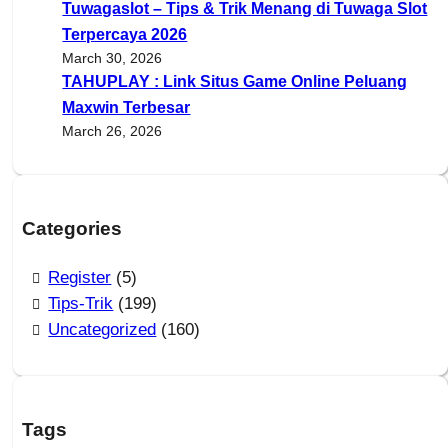
Tuwagaslot – Tips & Trik Menang di Tuwaga Slot
Terpercaya 2026
March 30, 2026
TAHUPLAY : Link Situs Game Online Peluang
Maxwin Terbesar
March 26, 2026
Categories
Register
(5)
Tips-Trik
(199)
Uncategorized
(160)
Tags