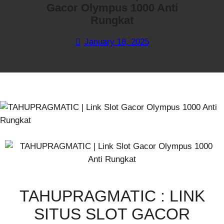
Gacor Olympus 1000 Anti
Rungkat
January 18, 2025
TAHUPRAGMATIC : LINK
SITUS SLOT GACOR