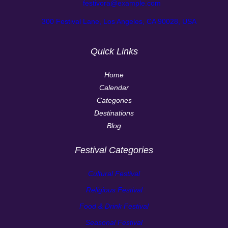
festivora@example.com
300 Festival Lane, Los Angeles, CA 90028, USA
Quick Links
Home
Calendar
Categories
Destinations
Blog
Festival Categories
Cultural Festival
Religious Festival
Food & Drink Festival
Seasonal Festival