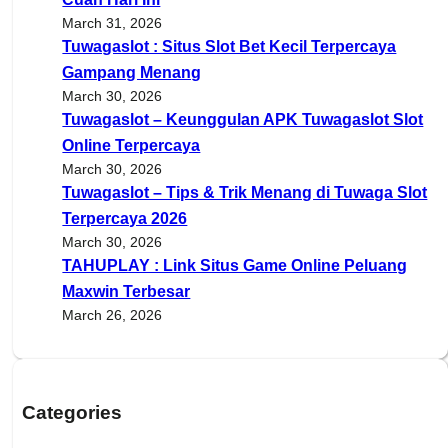
March 31, 2026
Tuwagaslot : Situs Slot Bet Kecil Terpercaya
Gampang Menang
March 30, 2026
Tuwagaslot – Keunggulan APK Tuwagaslot Slot
Online Terpercaya
March 30, 2026
Tuwagaslot – Tips & Trik Menang di Tuwaga Slot
Terpercaya 2026
March 30, 2026
TAHUPLAY : Link Situs Game Online Peluang
Maxwin Terbesar
March 26, 2026
Categories