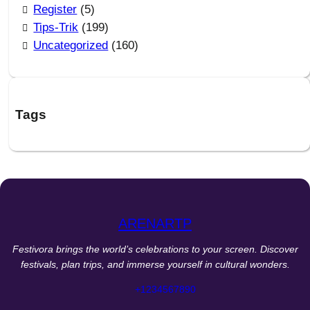
Register
(5)
Tips-Trik
(199)
Uncategorized
(160)
Tags
ARENARTP
Festivora brings the world’s celebrations to your screen. Discover
festivals, plan trips, and immerse yourself in cultural wonders.
+1234567890