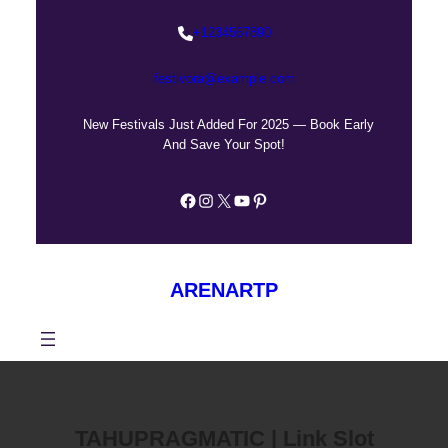
+1234567890
festivora@example.com
New Festivals Just Added For 2025 — Book Early
And Save Your Spot!
ARENARTP
TAHUPRAGMATIC | Link Slot