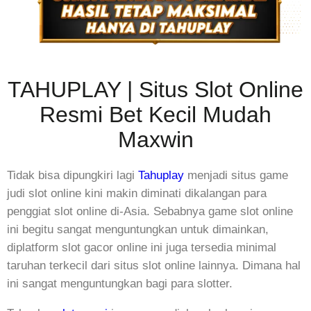
TAHUPLAY | Situs Slot Online
Resmi Bet Kecil Mudah
Maxwin
Tidak bisa dipungkiri lagi
Tahuplay
menjadi situs game
judi slot online kini makin diminati dikalangan para
penggiat slot online di-Asia. Sebabnya game slot online
ini begitu sangat menguntungkan untuk dimainkan,
diplatform slot gacor online ini juga tersedia minimal
taruhan terkecil dari situs slot online lainnya. Dimana hal
ini sangat menguntungkan bagi para slotter.