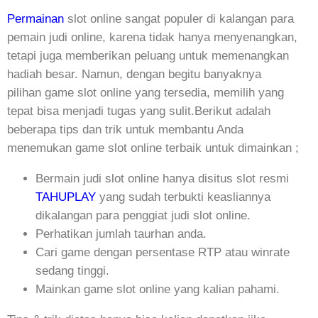
Permainan
slot online sangat populer di kalangan para
pemain judi online, karena tidak hanya menyenangkan,
tetapi juga memberikan peluang untuk memenangkan
hadiah besar. Namun, dengan begitu banyaknya
pilihan game slot online yang tersedia, memilih yang
tepat bisa menjadi tugas yang sulit.Berikut adalah
beberapa tips dan trik untuk membantu Anda
menemukan game slot online terbaik untuk dimainkan ;
Bermain judi slot online hanya disitus slot resmi
TAHUPLAY
yang sudah terbukti keasliannya
dikalangan para penggiat judi slot online.
Perhatikan jumlah taurhan anda.
Cari game dengan persentase RTP atau winrate
sedang tinggi.
Mainkan game slot online yang kalian pahami.