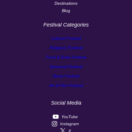
Destinations
Blog
Festival Categories
Cultural Festival
Religious Festival
Food & Drink Festival
Seasonal Festival
Music Festival
Art & Film Festival
Social Media
YouTube
Instagram
X