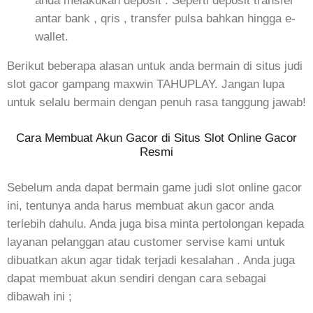
anda melakukan deposit . Seperti deposit transfer
antar bank , qris , transfer pulsa bahkan hingga e-
wallet.
Berikut beberapa alasan untuk anda bermain di situs judi
slot gacor gampang maxwin TAHUPLAY. Jangan lupa
untuk selalu bermain dengan penuh rasa tanggung jawab!
Cara Membuat Akun Gacor di Situs Slot Online Gacor
Resmi
Sebelum anda dapat bermain game judi slot online gacor
ini, tentunya anda harus membuat akun gacor anda
terlebih dahulu. Anda juga bisa minta pertolongan kepada
layanan pelanggan atau customer servise kami untuk
dibuatkan akun agar tidak terjadi kesalahan . Anda juga
dapat membuat akun sendiri dengan cara sebagai
dibawah ini ;