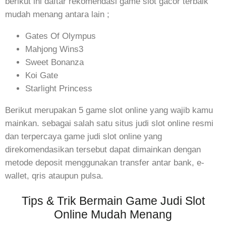
berikut ini daftar rekomendasi game slot gacor terbaik
mudah menang antara lain ;
Gates Of Olympus
Mahjong Wins3
Sweet Bonanza
Koi Gate
Starlight Princess
Berikut merupakan 5 game slot online yang wajib kamu
mainkan. sebagai salah satu situs judi slot online resmi
dan terpercaya game judi slot online yang
direkomendasikan tersebut dapat dimainkan dengan
metode deposit menggunakan transfer antar bank, e-
wallet, qris ataupun pulsa.
Tips & Trik Bermain Game Judi Slot
Online Mudah Menang