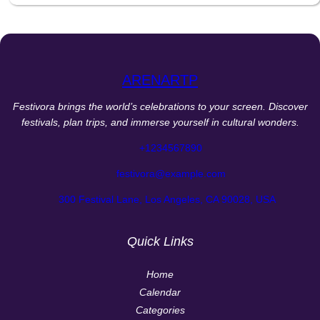
ARENARTP
Festivora brings the world’s celebrations to your screen. Discover
festivals, plan trips, and immerse yourself in cultural wonders.
+1234567890
festivora@example.com
300 Festival Lane, Los Angeles, CA 90028, USA
Quick Links
Home
Calendar
Categories