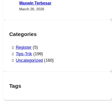
Maxwin Terbesar
March 26, 2026
Categories
Register
(5)
Tips-Trik
(199)
Uncategorized
(160)
Tags