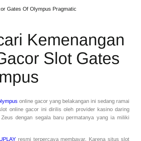
cari Kemenangan
acor Slot Gates
ympus
 olympus
online gacor yang belakangan ini sedang ramai
t online gacor ini dirilis oleh provider kasino daring
Zeus dengan segala baru permatanya yang ia miliki
UPLAY
resmi terpercaya membayar. Karena situs slot