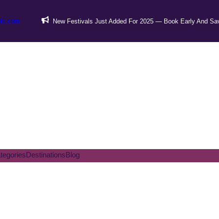
le.com
New Festivals Just Added For 2025 — Book Early And Sa
tegories
Destinations
Blog