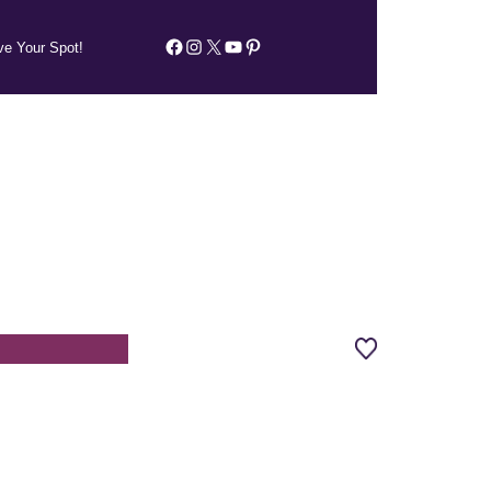
ve Your Spot!