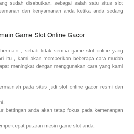
g sudah disebutkan, sebagai salah satu situs slot
keamanan dan kenyamanan anda ketika anda sedang
ain Game Slot Online Gacor
 bermain , sebab tidak semua game slot online yang
i itu , kami akan memberikan beberapa cara mudah
apat meningkat dengan menggunakan cara yang kami
mainlah pada situs judi slot online gacor resmi dan
mi.
tur bettingan anda akan tetap fokus pada kemenangan
 mempercepat putaran mesin game slot anda.