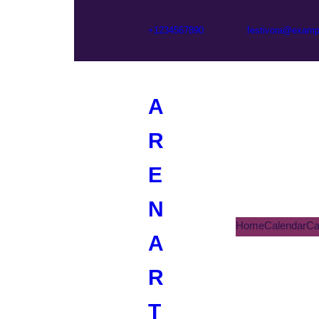
+1234567890
festivora@examp
A
R
E
N
Home
Calendar
Ca
A
R
T