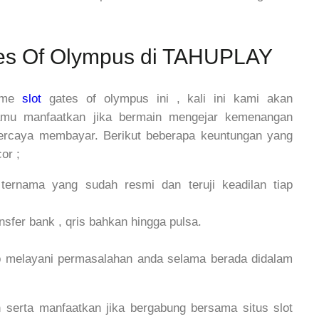
tes Of Olympus di TAHUPLAY
game
slot
gates of olympus ini , kali ini kami akan
amu manfaatkan jika bermain mengejar kemenangan
ercaya membayar. Berikut beberapa keuntungan yang
or ;
ternama yang sudah resmi dan teruji keadilan tiap
sfer bank , qris bahkan hingga pulsa.
p melayani permasalahan anda selama berada didalam
serta manfaatkan jika bergabung bersama situs slot