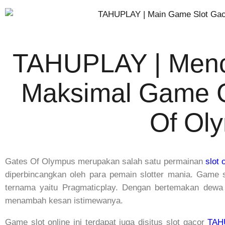
TAHUPLAY | Men
Maksimal Game G
Of Ol
Gates Of Olympus merupakan salah satu permainan
slot
diperbincangkan oleh para pemain slotter mania. Game slo
ternama yaitu Pragmaticplay. Dengan bertemakan dewa 
menambah kesan istimewanya.
Game slot online ini terdapat juga disitus slot gacor
TAH