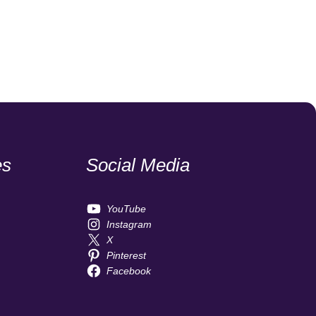
es
Social Media
YouTube
Instagram
X
Pinterest
Facebook