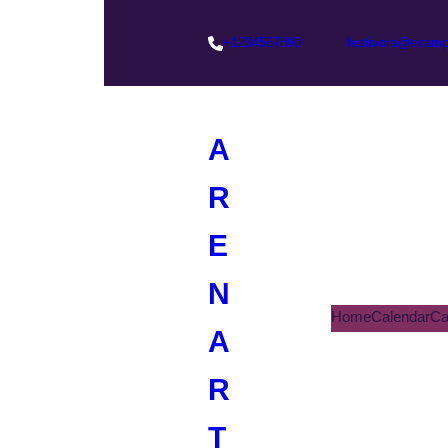
+1234567890
festivora@examp
A
R
E
N
Home
Calendar
Ca
A
R
T