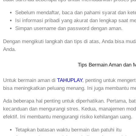
Sebelum mendaftar, baca dan pahami syarat dan kete
Isi informasi pribadi yang akurat dan lengkap saat me
Simpan username dan password dengan aman.
Dengan mengikuti langkah dan tips di atas, Anda bisa mudah
Anda.
Tips Bermain Aman dan 
Untuk bermain aman di
TAHUPLAY
, penting untuk mengert
bisa meningkatkan peluang menang. Ini juga membantu men
Ada beberapa hal penting untuk diperhatikan. Pertama, b
kecanduan dan mengurangi stres. Kedua, manajemen moda
efektif. Ini membantu mengurangi risiko kehilangan uang.
Tetapkan batasan waktu bermain dan patuhi itu