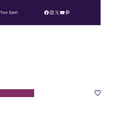
Your Spot!