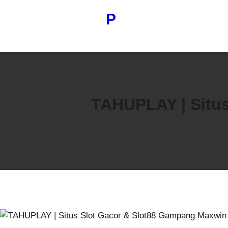
P
TAHUPLAY | Situs