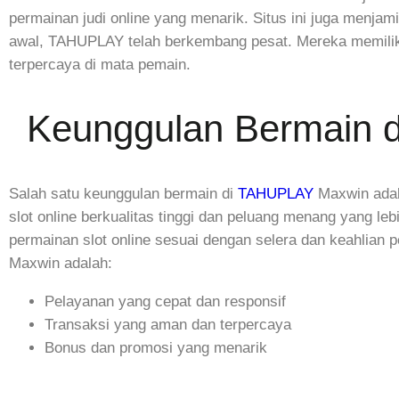
permainan judi online yang menarik. Situs ini juga menj
awal, TAHUPLAY telah berkembang pesat. Mereka memiliki 
terpercaya di mata pemain.
Keunggulan Bermain 
Salah satu keunggulan bermain di
TAHUPLAY
Maxwin adal
slot online berkualitas tinggi dan peluang menang yang 
permainan slot online sesuai dengan selera dan keahlian
Maxwin adalah:
Pelayanan yang cepat dan responsif
Transaksi yang aman dan terpercaya
Bonus dan promosi yang menarik