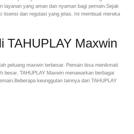
amin layanan yang aman dan nyaman bagi pemain.Sejak
lisensi dan regulasi yang jelas. Ini membuat mereka
di TAHUPLAY Maxwin
ah peluang maxwin terbesar. Pemain bisa menikmati
lebih besar. TAHUPLAY Maxwin menawarkan berbagai
 pemain.Beberapa keunggulan lainnya dari TAHUPLAY