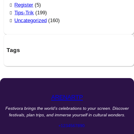
Register
(5)
Tips-Trik
(199)
Uncategorized
(160)
Tags
ARENARTP
Festivora brings the world’s celebrations to your screen. Discover
festivals, plan trips, and immerse yourself in cultural wonders.
+1234567890