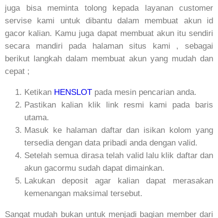
juga bisa meminta tolong kepada layanan customer
servise kami untuk dibantu dalam membuat akun id
gacor kalian. Kamu juga dapat membuat akun itu sendiri
secara mandiri pada halaman situs kami , sebagai
berikut langkah dalam membuat akun yang mudah dan
cepat ;
Ketikan
HENSLOT
pada mesin pencarian anda.
Pastikan kalian klik link resmi kami pada baris
utama.
Masuk ke halaman daftar dan isikan kolom yang
tersedia dengan data pribadi anda dengan valid.
Setelah semua dirasa telah valid lalu klik daftar dan
akun gacormu sudah dapat dimainkan.
Lakukan deposit agar kalian dapat merasakan
kemenangan maksimal tersebut.
Sangat mudah bukan untuk menjadi bagian member dari