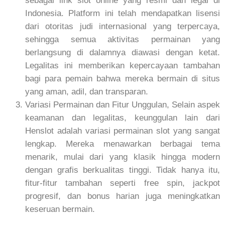
sebagai link slot online yang resmi dan legal di
Indonesia. Platform ini telah mendapatkan lisensi
dari otoritas judi internasional yang terpercaya,
sehingga semua aktivitas permainan yang
berlangsung di dalamnya diawasi dengan ketat.
Legalitas ini memberikan kepercayaan tambahan
bagi para pemain bahwa mereka bermain di situs
yang aman, adil, dan transparan.
Variasi Permainan dan Fitur Unggulan, Selain aspek
keamanan dan legalitas, keunggulan lain dari
Henslot adalah variasi permainan slot yang sangat
lengkap. Mereka menawarkan berbagai tema
menarik, mulai dari yang klasik hingga modern
dengan grafis berkualitas tinggi. Tidak hanya itu,
fitur-fitur tambahan seperti free spin, jackpot
progresif, dan bonus harian juga meningkatkan
keseruan bermain.