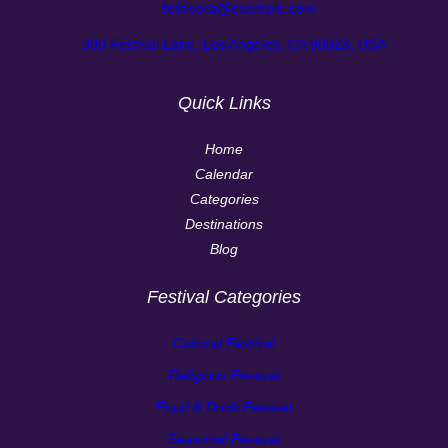
festivora@example.com
300 Festival Lane, Los Angeles, CA 90028, USA
Quick Links
Home
Calendar
Categories
Destinations
Blog
Festival Categories
Cultural Festival
Religious Festival
Food & Drink Festival
Seasonal Festival