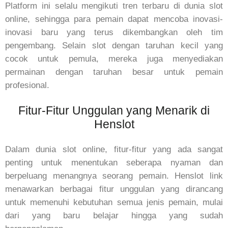
Platform ini selalu mengikuti tren terbaru di dunia slot
online, sehingga para pemain dapat mencoba inovasi-
inovasi baru yang terus dikembangkan oleh tim
pengembang. Selain slot dengan taruhan kecil yang
cocok untuk pemula, mereka juga menyediakan
permainan dengan taruhan besar untuk pemain
profesional.
Fitur-Fitur Unggulan yang Menarik di
Henslot
Dalam dunia slot online, fitur-fitur yang ada sangat
penting untuk menentukan seberapa nyaman dan
berpeluang menangnya seorang pemain. Henslot link
menawarkan berbagai fitur unggulan yang dirancang
untuk memenuhi kebutuhan semua jenis pemain, mulai
dari yang baru belajar hingga yang sudah