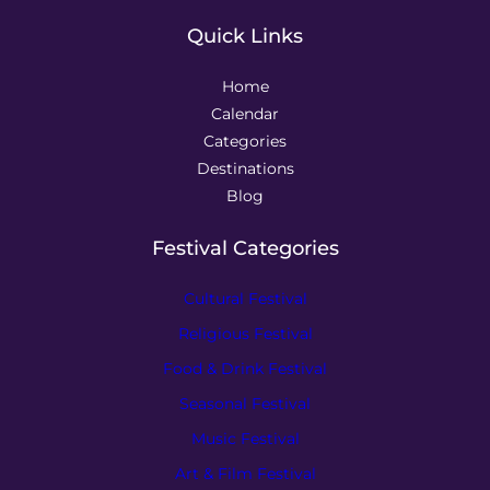
Quick Links
Home
Calendar
Categories
Destinations
Blog
Festival Categories
Cultural Festival
Religious Festival
Food & Drink Festival
Seasonal Festival
Music Festival
Art & Film Festival