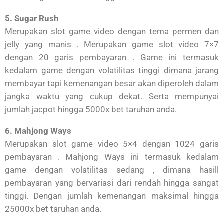
5. Sugar Rush
Merupakan slot game video dengan tema permen dan
jelly yang manis . Merupakan game slot video 7×7
dengan 20 garis pembayaran . Game ini termasuk
kedalam game dengan volatilitas tinggi dimana jarang
membayar tapi kemenangan besar akan diperoleh dalam
jangka waktu yang cukup dekat. Serta mempunyai
jumlah jacpot hingga 5000x bet taruhan anda.
6. Mahjong Ways
Merupakan slot game video 5×4 dengan 1024 garis
pembayaran . Mahjong Ways ini termasuk kedalam
game dengan volatilitas sedang , dimana hasill
pembayaran yang bervariasi dari rendah hingga sangat
tinggi. Dengan jumlah kemenangan maksimal hingga
25000x bet taruhan anda.