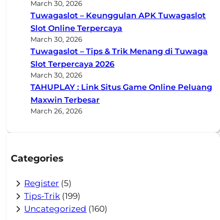
March 30, 2026
Tuwagaslot – Keunggulan APK Tuwagaslot
Slot Online Terpercaya
March 30, 2026
Tuwagaslot – Tips & Trik Menang di Tuwaga
Slot Terpercaya 2026
March 30, 2026
TAHUPLAY : Link Situs Game Online Peluang
Maxwin Terbesar
March 26, 2026
Categories
Register
(5)
Tips-Trik
(199)
Uncategorized
(160)