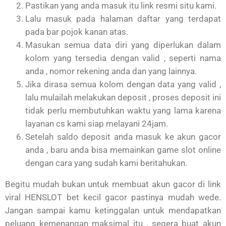
Pastikan yang anda masuk itu link resmi situ kami.
Lalu masuk pada halaman daftar yang terdapat
pada bar pojok kanan atas.
Masukan semua data diri yang diperlukan dalam
kolom yang tersedia dengan valid , seperti nama
anda , nomor rekening anda dan yang lainnya.
Jika dirasa semua kolom dengan data yang valid ,
lalu mulailah melakukan deposit , proses deposit ini
tidak perlu membutuhkan waktu yang lama karena
layanan cs kami siap melayani 24jam.
Setelah saldo deposit anda masuk ke akun gacor
anda , baru anda bisa memainkan game slot online
dengan cara yang sudah kami beritahukan.
Begitu mudah bukan untuk membuat akun gacor di link
viral HENSLOT bet kecil gacor pastinya mudah wede.
Jangan sampai kamu ketinggalan untuk mendapatkan
peluang kemenangan maksimal itu , segera buat akun