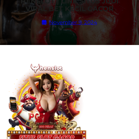
HENSLOT | LINK SITUS JUDI
VIRAL BET KECIL GACOR
November 9, 2024