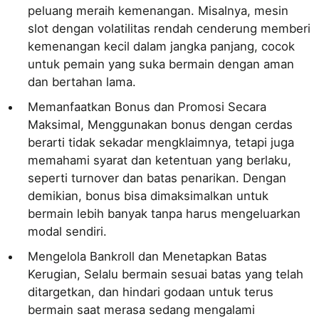
peluang meraih kemenangan. Misalnya, mesin
slot dengan volatilitas rendah cenderung memberi
kemenangan kecil dalam jangka panjang, cocok
untuk pemain yang suka bermain dengan aman
dan bertahan lama.
Memanfaatkan Bonus dan Promosi Secara
Maksimal, Menggunakan bonus dengan cerdas
berarti tidak sekadar mengklaimnya, tetapi juga
memahami syarat dan ketentuan yang berlaku,
seperti turnover dan batas penarikan. Dengan
demikian, bonus bisa dimaksimalkan untuk
bermain lebih banyak tanpa harus mengeluarkan
modal sendiri.
Mengelola Bankroll dan Menetapkan Batas
Kerugian, Selalu bermain sesuai batas yang telah
ditargetkan, dan hindari godaan untuk terus
bermain saat merasa sedang mengalami