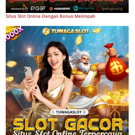
Situs Slot Online Dengan Bonus Melimpah