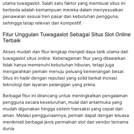
utama tuwagaslot. Salah satu faktor yang membuat situs ini
berbeda adalah kemampuan mereka dalam menyesuaikan
penawaran sesuai tren pasar dan kebutuhan pengguna,
sehingga tetap relevan dan kompetitif.
Fitur Unggulan Tuwagaslot Sebagai Situs Slot Online
Terbaik
Akses mudah dan fitur lengkap menjadi daya tarik utama dari
tuwagaslot situs online. Keberagaman fitur yang ditawarkan
tidak hanya memenuhi kebutuhan hiburan, tetapi juga
mengarahkan pemain menuju peluang kemenangan besar.
Situs ini hadir dengan reputasi yang solid berkat inovasi
teknologi dan layanan pelanggan yang prima.
Berbagai fitur ini dirancang untuk meningkatkan pengalaman
pengguna secara keseluruhan, mulai dari antarmuka yang
mudah digunakan hingga sistem transaksi yang cepat dan
aman. Melalui penggunaannya, pemain dapat dengan leluasa
menikmati berbagai jenis permainan slot dari vendor ternama
dunia.