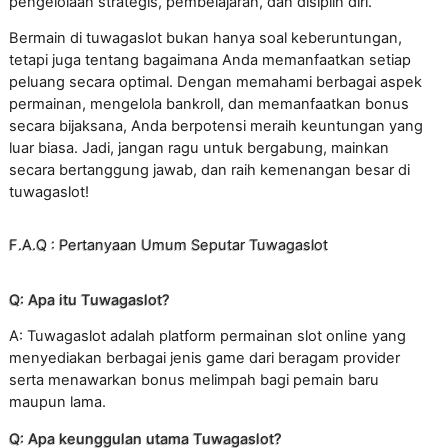
pengelolaan strategis, pembelajaran, dan disiplin diri.
Bermain di tuwagaslot bukan hanya soal keberuntungan,
tetapi juga tentang bagaimana Anda memanfaatkan setiap
peluang secara optimal. Dengan memahami berbagai aspek
permainan, mengelola bankroll, dan memanfaatkan bonus
secara bijaksana, Anda berpotensi meraih keuntungan yang
luar biasa. Jadi, jangan ragu untuk bergabung, mainkan
secara bertanggung jawab, dan raih kemenangan besar di
tuwagaslot!
F.A.Q : Pertanyaan Umum Seputar Tuwagaslot
Q: Apa itu Tuwagaslot?
A: Tuwagaslot adalah platform permainan slot online yang
menyediakan berbagai jenis game dari beragam provider
serta menawarkan bonus melimpah bagi pemain baru
maupun lama.
Q: Apa keunggulan utama Tuwagaslot?