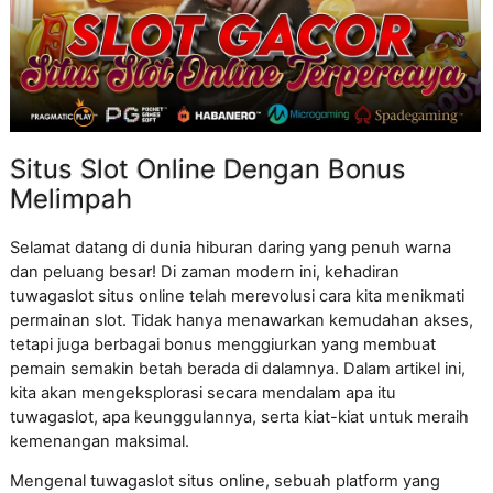
Situs Slot Online Dengan Bonus
Melimpah
Selamat datang di dunia hiburan daring yang penuh warna
dan peluang besar! Di zaman modern ini, kehadiran
tuwagaslot situs online telah merevolusi cara kita menikmati
permainan slot. Tidak hanya menawarkan kemudahan akses,
tetapi juga berbagai bonus menggiurkan yang membuat
pemain semakin betah berada di dalamnya. Dalam artikel ini,
kita akan mengeksplorasi secara mendalam apa itu
tuwagaslot, apa keunggulannya, serta kiat-kiat untuk meraih
kemenangan maksimal.
Mengenal tuwagaslot situs online, sebuah platform yang