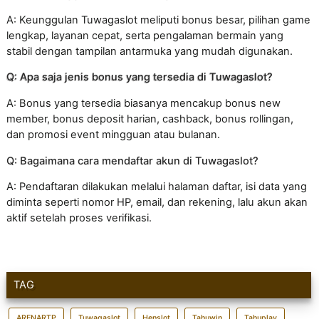
A: Keunggulan Tuwagaslot meliputi bonus besar, pilihan game
lengkap, layanan cepat, serta pengalaman bermain yang
stabil dengan tampilan antarmuka yang mudah digunakan.
Q: Apa saja jenis bonus yang tersedia di Tuwagaslot?
A: Bonus yang tersedia biasanya mencakup bonus new
member, bonus deposit harian, cashback, bonus rollingan,
dan promosi event mingguan atau bulanan.
Q: Bagaimana cara mendaftar akun di Tuwagaslot?
A: Pendaftaran dilakukan melalui halaman daftar, isi data yang
diminta seperti nomor HP, email, dan rekening, lalu akun akan
aktif setelah proses verifikasi.
TAG
ARENARTP
Tuwagaslot
Henslot
Tahuwin
Tahuplay