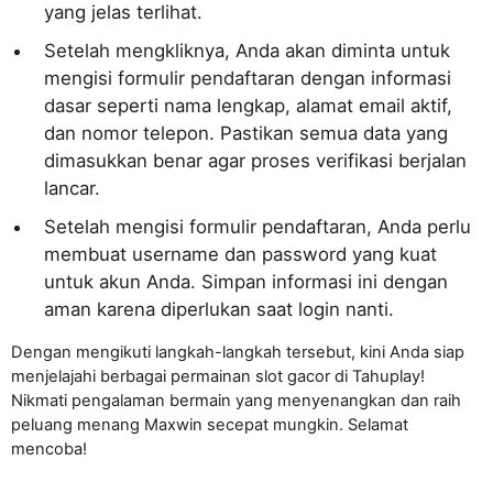
yang jelas terlihat.
Setelah mengkliknya, Anda akan diminta untuk
mengisi formulir pendaftaran dengan informasi
dasar seperti nama lengkap, alamat email aktif,
dan nomor telepon. Pastikan semua data yang
dimasukkan benar agar proses verifikasi berjalan
lancar.
Setelah mengisi formulir pendaftaran, Anda perlu
membuat username dan password yang kuat
untuk akun Anda. Simpan informasi ini dengan
aman karena diperlukan saat login nanti.
Dengan mengikuti langkah-langkah tersebut, kini Anda siap
menjelajahi berbagai permainan slot gacor di Tahuplay!
Nikmati pengalaman bermain yang menyenangkan dan raih
peluang menang Maxwin secepat mungkin. Selamat
mencoba!