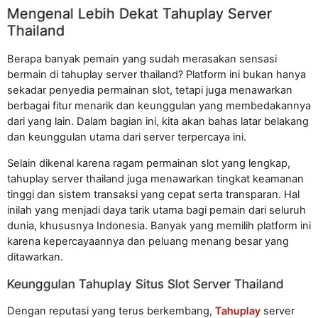
Mengenal Lebih Dekat Tahuplay Server
Thailand
Berapa banyak pemain yang sudah merasakan sensasi
bermain di tahuplay server thailand? Platform ini bukan hanya
sekadar penyedia permainan slot, tetapi juga menawarkan
berbagai fitur menarik dan keunggulan yang membedakannya
dari yang lain. Dalam bagian ini, kita akan bahas latar belakang
dan keunggulan utama dari server terpercaya ini.
Selain dikenal karena ragam permainan slot yang lengkap,
tahuplay server thailand juga menawarkan tingkat keamanan
tinggi dan sistem transaksi yang cepat serta transparan. Hal
inilah yang menjadi daya tarik utama bagi pemain dari seluruh
dunia, khususnya Indonesia. Banyak yang memilih platform ini
karena kepercayaannya dan peluang menang besar yang
ditawarkan.
Keunggulan Tahuplay Situs Slot Server Thailand
Dengan reputasi yang terus berkembang,
Tahuplay
server