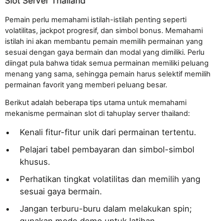
Slot Server Thailand
Pemain perlu memahami istilah-istilah penting seperti
volatilitas, jackpot progresif, dan simbol bonus. Memahami
istilah ini akan membantu pemain memilih permainan yang
sesuai dengan gaya bermain dan modal yang dimiliki. Perlu
diingat pula bahwa tidak semua permainan memiliki peluang
menang yang sama, sehingga pemain harus selektif memilih
permainan favorit yang memberi peluang besar.
Berikut adalah beberapa tips utama untuk memahami
mekanisme permainan slot di tahuplay server thailand:
Kenali fitur-fitur unik dari permainan tertentu.
Pelajari tabel pembayaran dan simbol-simbol
khusus.
Perhatikan tingkat volatilitas dan memilih yang
sesuai gaya bermain.
Jangan terburu-buru dalam melakukan spin;
gunakan mode demo untuk latihan.