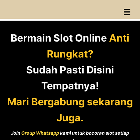
☰
Bermain Slot Online
Anti
Rungkat?
Sudah Pasti Disini
Tempatnya!
Mari Bergabung sekarang
Juga.
Join
Group Whatsapp
kami untuk bocoran slot setiap