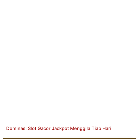
Dominasi Slot Gacor Jackpot Menggila Tiap Hari!