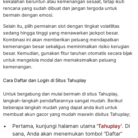
kekalahan beruntun atau kemenangan sesaat, tetap ikuti
rencana yang sudah dibuat dan jangan tergoda untuk
bermain dengan emosi.
Selain itu, pilih permainan slot dengan tingkat volatilitas
sedang hingga tinggi yang menawarkan jackpot besar.
Kombinasi ini akan memberikan peluang mendapatkan
kemenangan besar sekaligus meminimalkan risiko kerugian
besar. Kemudian, gunakan fitur taruhan otomatis secara bijak
untuk mengelola modal dan memaksimalkan peluang
kemenangan.
Cara Daftar dan Login di Situs Tahuplay
Untuk bergabung dan mulai bermain di situs Tahuplay,
langkah-langkah pendaftarannya sangat mudah. Berikut
beberapa langkah mudah yang dapat anda ikuti untuk
membuat akun gacor yang mudah maxwin disitus Tahuplay;
Pertama, kunjungi halaman utama
'Tahuplay'
. Di
sana, Anda akan menemukan tombol “Daftar”