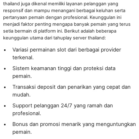
thailand juga dikenal memiliki layanan pelanggan yang
responsif dan mampu menangani berbagai keluhan serta
pertanyaan pemain dengan profesional. Keunggulan ini
menjadi faktor penting mengapa banyak pemain yang terus
setia bermain di platform ini. Berikut adalah beberapa
keunggulan utama dari tahuplay server thailand:
Variasi permainan slot dari berbagai provider
terkenal.
Sistem keamanan tinggi dan proteksi data
pemain.
Transaksi deposit dan penarikan yang cepat dan
mudah.
Support pelanggan 24/7 yang ramah dan
profesional.
Bonus dan promosi menarik yang menguntungkan
pemain.