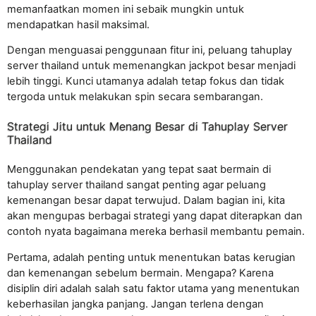
memanfaatkan momen ini sebaik mungkin untuk
mendapatkan hasil maksimal.
Dengan menguasai penggunaan fitur ini, peluang tahuplay
server thailand untuk memenangkan jackpot besar menjadi
lebih tinggi. Kunci utamanya adalah tetap fokus dan tidak
tergoda untuk melakukan spin secara sembarangan.
Strategi Jitu untuk Menang Besar di Tahuplay Server
Thailand
Menggunakan pendekatan yang tepat saat bermain di
tahuplay server thailand sangat penting agar peluang
kemenangan besar dapat terwujud. Dalam bagian ini, kita
akan mengupas berbagai strategi yang dapat diterapkan dan
contoh nyata bagaimana mereka berhasil membantu pemain.
Pertama, adalah penting untuk menentukan batas kerugian
dan kemenangan sebelum bermain. Mengapa? Karena
disiplin diri adalah salah satu faktor utama yang menentukan
keberhasilan jangka panjang. Jangan terlena dengan