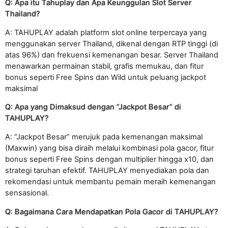
Q: Apa itu Tahuplay dan Apa Keunggulan Slot Server
Thailand?
A: TAHUPLAY adalah platform slot online terpercaya yang
menggunakan server Thailand, dikenal dengan RTP tinggi (di
atas 96%) dan frekuensi kemenangan besar. Server Thailand
menawarkan permainan stabil, grafis memukau, dan fitur
bonus seperti Free Spins dan Wild untuk peluang jackpot
maksimal
Q: Apa yang Dimaksud dengan “Jackpot Besar” di
TAHUPLAY?
A: “Jackpot Besar” merujuk pada kemenangan maksimal
(Maxwin) yang bisa diraih melalui kombinasi pola gacor, fitur
bonus seperti Free Spins dengan multiplier hingga x10, dan
strategi taruhan efektif. TAHUPLAY menyediakan pola dan
rekomendasi untuk membantu pemain meraih kemenangan
sensasional.
Q: Bagaimana Cara Mendapatkan Pola Gacor di TAHUPLAY?