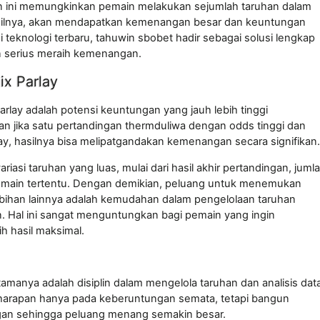
an ini memungkinkan pemain melakukan sejumlah taruhan dalam
hasilnya, akan mendapatkan kemenangan besar dan keuntungan
eknologi terbaru, tahuwin sbobet hadir sebagai solusi lengkap
in serius meraih kemenangan.
x Parlay
rlay adalah potensi keuntungan yang jauh lebih tinggi
n jika satu pertandingan thermduliwa dengan odds tinggi dan
, hasilnya bisa melipatgandakan kemenangan secara signifikan.
riasi taruhan yang luas, mulai dari hasil akhir pertandingan, juml
a pemain tertentu. Dengan demikian, peluang untuk menemukan
ebihan lainnya adalah kemudahan dalam pengelolaan taruhan
n. Hal ini sangat menguntungkan bagi pemain yang ingin
h hasil maksimal.
amanya adalah disiplin dalam mengelola taruhan dan analisis dat
arapan hanya pada keberuntungan semata, tetapi bangun
ingan sehingga peluang menang semakin besar.