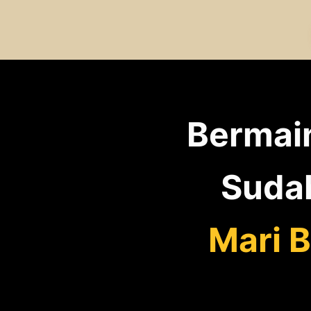
Bermain
Sudah
Mari 