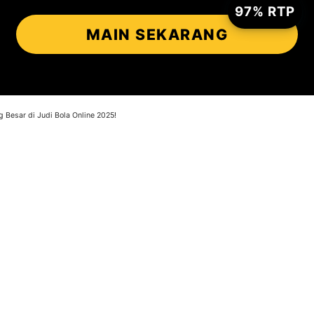
MAIN SEKARANG
 Besar di Judi Bola Online 2025!