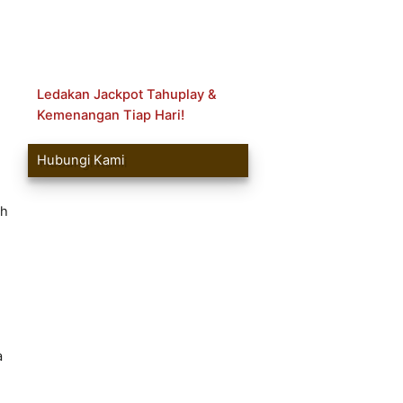
Ledakan Jackpot Tahuplay &
Kemenangan Tiap Hari!
Hubungi Kami
ah
a