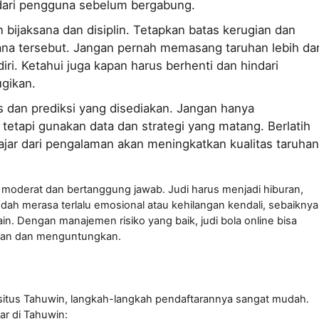
 dari pengguna sebelum bergabung.
bijaksana dan disiplin. Tetapkan batas kerugian dan
ana tersebut. Jangan pernah memasang taruhan lebih dar
i. Ketahui juga kapan harus berhenti dan hindari
gikan.
is dan prediksi yang disediakan. Jangan hanya
etapi gunakan data dan strategi yang matang. Berlatih
ajar dari pengalaman akan meningkatkan kualitas taruhan
 moderat dan bertanggung jawab. Judi harus menjadi hiburan,
dah merasa terlalu emosional atau kehilangan kendali, sebaiknya
ain. Dengan manajemen risiko yang baik, judi bola online bisa
an dan menguntungkan.
situs Tahuwin, langkah-langkah pendaftarannya sangat mudah.
ar di Tahuwin: