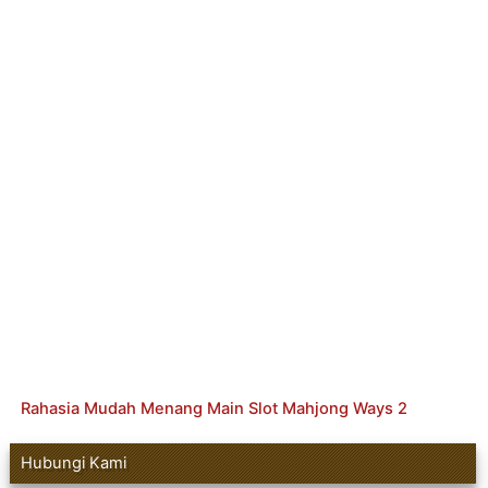
Rahasia Mudah Menang Main Slot Mahjong Ways 2
Hubungi Kami