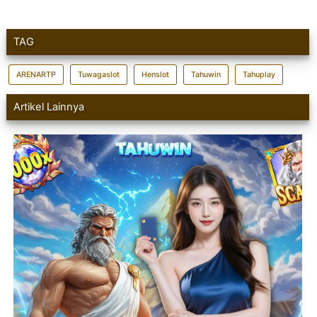
TAG
ARENARTP
Tuwagaslot
Henslot
Tahuwin
Tahuplay
Artikel Lainnya