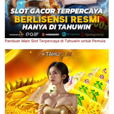
Panduan Main Slot Terpercaya di Tahuwin untuk Pemula