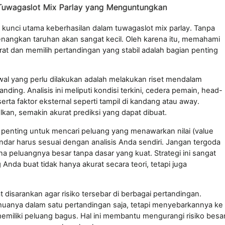
 Tuwagaslot Mix Parlay yang Menguntungkan
 kunci utama keberhasilan dalam tuwagaslot mix parlay. Tanpa
enangkan taruhan akan sangat kecil. Oleh karena itu, memahami
at dan memilih pertandingan yang stabil adalah bagian penting
al yang perlu dilakukan adalah melakukan riset mendalam
ding. Analisis ini meliputi kondisi terkini, cedera pemain, head-
rta faktor eksternal seperti tampil di kandang atau away.
an, semakin akurat prediksi yang dapat dibuat.
, penting untuk mencari peluang yang menawarkan nilai (value
andar harus sesuai dengan analisis Anda sendiri. Jangan tergoda
a peluangnya besar tanpa dasar yang kuat. Strategi ini sangat
Anda buat tidak hanya akurat secara teori, tetapi juga
ngat disarankan agar risiko tersebar di berbagai pertandingan.
muanya dalam satu pertandingan saja, tetapi menyebarkannya ke
miliki peluang bagus. Hal ini membantu mengurangi risiko besa