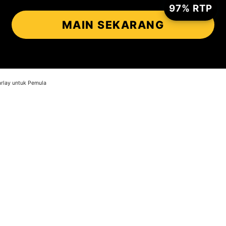
MAIN SEKARANG
rlay untuk Pemula