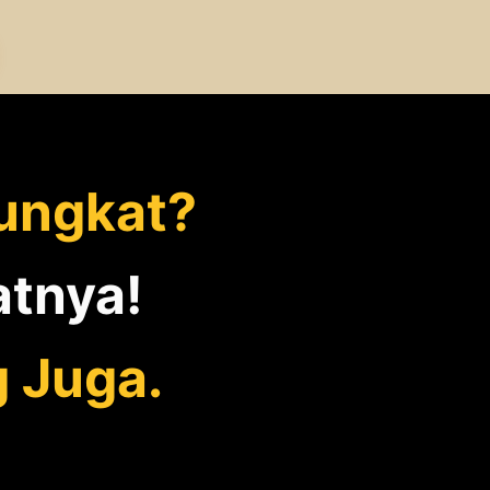
Rungkat?
atnya!
 Juga.