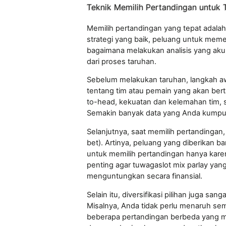
Teknik Memilih Pertandingan untuk
Memilih pertandingan yang tepat adalah
strategi yang baik, peluang untuk mem
bagaimana melakukan analisis yang akur
dari proses taruhan.
Sebelum melakukan taruhan, langkah aw
tentang tim atau pemain yang akan bertan
to-head, kekuatan dan kelemahan tim, se
Semakin banyak data yang Anda kumpulk
Selanjutnya, saat memilih pertandingan
bet). Artinya, peluang yang diberikan b
untuk memilih pertandingan hanya karen
penting agar tuwagaslot mix parlay yang 
menguntungkan secara finansial.
Selain itu, diversifikasi pilihan juga sa
Misalnya, Anda tidak perlu menaruh se
beberapa pertandingan berbeda yang me