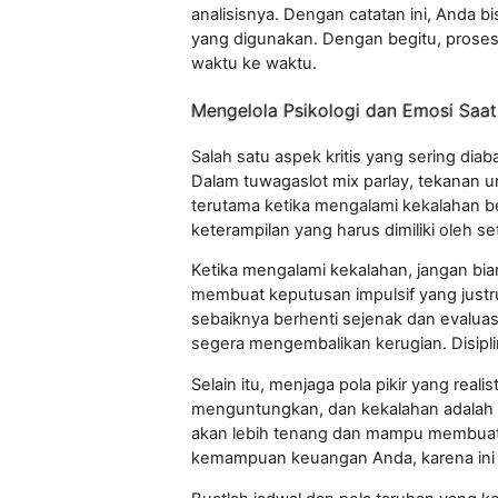
analisisnya. Dengan catatan ini, Anda b
yang digunakan. Dengan begitu, proses be
waktu ke waktu.
Mengelola Psikologi dan Emosi Saa
Salah satu aspek kritis yang sering dia
Dalam tuwagaslot mix parlay, tekanan 
terutama ketika mengalami kekalahan b
keterampilan yang harus dimiliki oleh se
Ketika mengalami kekalahan, jangan bia
membuat keputusan impulsif yang justr
sebaiknya berhenti sejenak dan evaluas
segera mengembalikan kerugian. Disiplin
Selain itu, menjaga pola pikir yang rea
menguntungkan, dan kekalahan adalah b
akan lebih tenang dan mampu membuat ke
kemampuan keuangan Anda, karena ini 