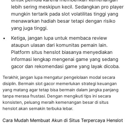
lebih sering meskipun kecil. Sedangkan pro player
mungkin tertarik pada slot volatilitas tinggi yang
menawarkan hadiah besar tetapi dengan risiko
yang juga tinggi.
Ketiga, jangan lupa untuk membaca review
ataupun ulasan dari komunitas pemain lain.
Platform situs henslot biasanya menyediakan
informasi lengkap mengenai game yang sedang
gacor dan rekomendasi game yang layak dicoba.
Terakhir, jangan lupa mengatur pengelolaan modal secara
disiplin. Bermain slot gacor memerlukan strategi keuangan
yang matang agar tetap bisa bermain dalam jangka panjang
tanpa merasa frustasi. Dengan mengikuti tips ini secara
konsisten, peluang meraih kemenangan besar di situs
henslot akan semakin terbuka lebar.
Cara Mudah Membuat Akun di Situs Terpercaya Henslot