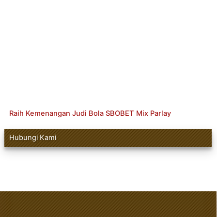
Raih Kemenangan Judi Bola SBOBET Mix Parlay
Hubungi Kami