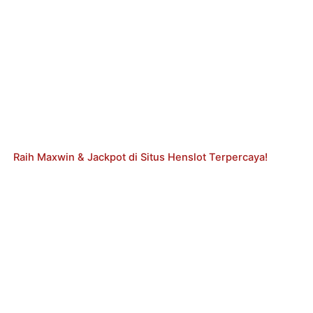
Raih Maxwin & Jackpot di Situs Henslot Terpercaya!