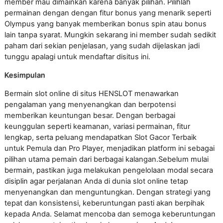
member mau dimainkan karena banyak pilihan. Pilihlah
permainan dengan dengan fitur bonus yang menarik seperti
Olympus yang banyak memberikan bonus spin atau bonus
lain tanpa syarat. Mungkin sekarang ini member sudah sedikit
paham dari sekian penjelasan, yang sudah dijelaskan jadi
tunggu apalagi untuk mendaftar disitus ini.
Kesimpulan
Bermain slot online di situs HENSLOT menawarkan
pengalaman yang menyenangkan dan berpotensi
memberikan keuntungan besar. Dengan berbagai
keunggulan seperti keamanan, variasi permainan, fitur
lengkap, serta peluang mendapatkan Slot Gacor Terbaik
untuk Pemula dan Pro Player, menjadikan platform ini sebagai
pilihan utama pemain dari berbagai kalangan.Sebelum mulai
bermain, pastikan juga melakukan pengelolaan modal secara
disiplin agar perjalanan Anda di dunia slot online tetap
menyenangkan dan menguntungkan. Dengan strategi yang
tepat dan konsistensi, keberuntungan pasti akan berpihak
kepada Anda. Selamat mencoba dan semoga keberuntungan