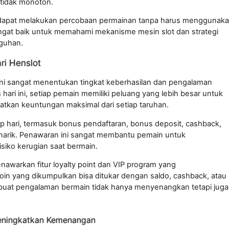
tidak monoton.
 dapat melakukan percobaan permainan tanpa harus menggunak
sangat baik untuk memahami mekanisme mesin slot dan strategi
guhan.
ari Henslot
i ini sangat menentukan tingkat keberhasilan dan pengalaman
ri ini, setiap pemain memiliki peluang yang lebih besar untuk
kan keuntungan maksimal dari setiap taruhan.
p hari, termasuk bonus pendaftaran, bonus deposit, cashback,
narik. Penawaran ini sangat membantu pemain untuk
iko kerugian saat bermain.
enawarkan fitur loyalty point dan VIP program yang
in yang dikumpulkan bisa ditukar dengan saldo, cashback, atau
embuat pengalaman bermain tidak hanya menyenangkan tetapi juga
Meningkatkan Kemenangan