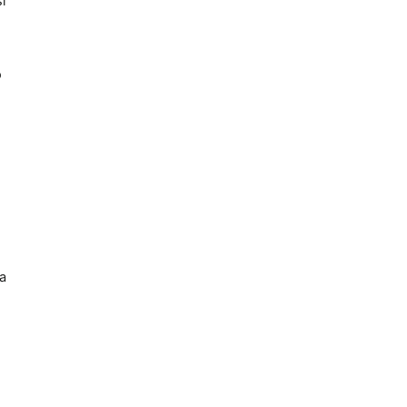
i
o
,
m
a