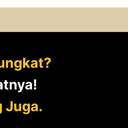
Rungkat?
atnya!
 Juga.