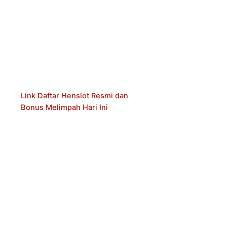
Link Daftar Henslot Resmi dan
Bonus Melimpah Hari Ini