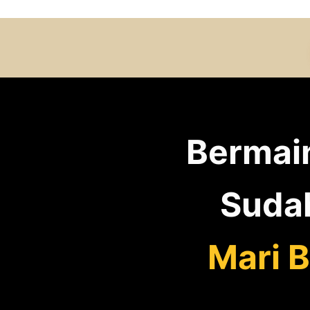
Bermain
Sudah
Mari 