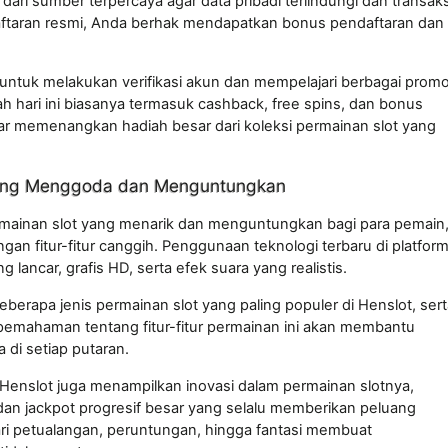
dari sumber terpercaya agar data pribadi terlindungi dan transaks
ndaftaran resmi, Anda berhak mendapatkan bonus pendaftaran dan
a untuk melakukan verifikasi akun dan mempelajari berbagai prom
h hari ini biasanya termasuk cashback, free spins, dan bonus
r memenangkan hadiah besar dari koleksi permainan slot yang
 yang Menggoda dan Menguntungkan
rmainan slot yang menarik dan menguntungkan bagi para pemain
engan fitur-fitur canggih. Penggunaan teknologi terbaru di platfor
lancar, grafis HD, serta efek suara yang realistis.
berapa jenis permainan slot yang paling populer di Henslot, sert
 pemahaman tentang fitur-fitur permainan ini akan membantu
di setiap putaran.
 Henslot juga menampilkan inovasi dalam permainan slotnya,
, dan jackpot progresif besar yang selalu memberikan peluang
 dari petualangan, peruntungan, hingga fantasi membuat