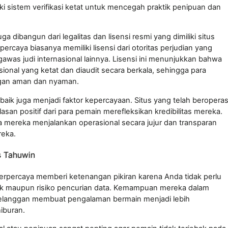
i sistem verifikasi ketat untuk mencegah praktik penipuan dan
 dibangun dari legalitas dan lisensi resmi yang dimiliki situs
percaya biasanya memiliki lisensi dari otoritas perjudian yang
awas judi internasional lainnya. Lisensi ini menunjukkan bahwa
ional yang ketat dan diaudit secara berkala, sehingga para
ngan aman dan nyaman.
baik juga menjadi faktor kepercayaan. Situs yang telah beroperas
an positif dari para pemain merefleksikan kredibilitas mereka.
a mereka menjalankan operasional secara jujur dan transparan
reka.
s Tahuwin
terpercaya memberi ketenangan pikiran karena Anda tidak perlu
hak maupun risiko pencurian data. Kemampuan mereka dalam
langgan membuat pengalaman bermain menjadi lebih
iburan.