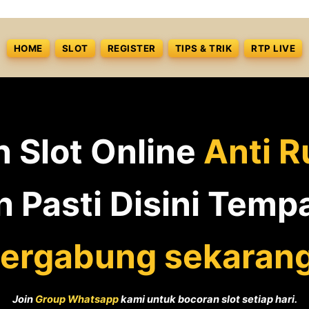
HOME
SLOT
REGISTER
TIPS & TRIK
RTP LIVE
 Slot Online
Anti 
 Pasti Disini Temp
Bergabung sekarang
Join
Group Whatsapp
kami untuk bocoran slot setiap hari.