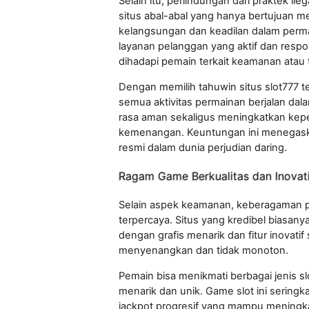
Selain itu, perlindungan dari praktek il
situs abal-abal yang hanya bertujuan
kelangsungan dan keadilan dalam permai
layanan pelanggan yang aktif dan res
dihadapi pemain terkait keamanan atau 
Dengan memilih tahuwin situs slot777 
semua aktivitas permainan berjalan dal
rasa aman sekaligus meningkatkan kepe
kemenangan. Keuntungan ini menegaska
resmi dalam dunia perjudian daring.
Ragam Game Berkualitas dan Inovati
Selain aspek keamanan, keberagaman per
terpercaya. Situs yang kredibel biasan
dengan grafis menarik dan fitur inova
menyenangkan dan tidak monoton.
Pemain bisa menikmati berbagai jenis s
menarik dan unik. Game slot ini seringk
jackpot progresif yang mampu meningka