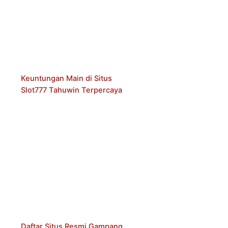
Keuntungan Main di Situs
Slot777 Tahuwin Terpercaya
Daftar Situs Resmi Gampang