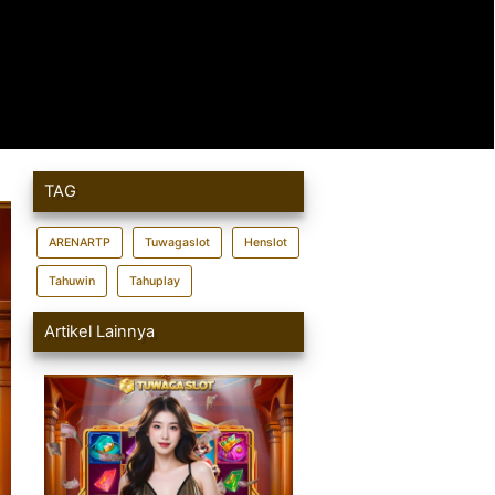
TAG
ARENARTP
Tuwagaslot
Henslot
Tahuwin
Tahuplay
Artikel Lainnya