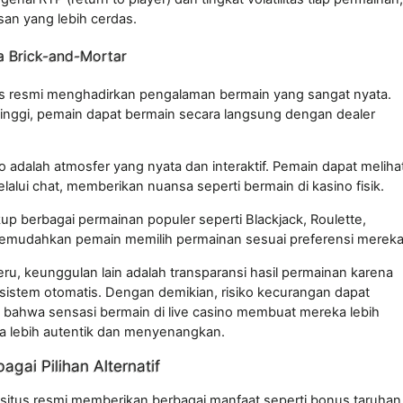
an yang lebih cerdas.
a Brick-and-Mortar
situs resmi menghadirkan pengalaman bermain yang sangat nyata.
 tinggi, pemain dapat bermain secara langsung dengan dealer
 adalah atmosfer yang nyata dan interaktif. Pemain dapat meliha
lalui chat, memberikan nuansa seperti bermain di kasino fisik.
kup berbagai permainan populer seperti Blackjack, Roulette,
i memudahkan pemain memilih permainan sesuai preferensi mereka
, keunggulan lain adalah transparansi hasil permainan karena
 sistem otomatis. Dengan demikian, risiko kecurangan dapat
 bahwa sensasi bermain di live casino membuat mereka lebih
ra lebih autentik dan menyenangkan.
gai Pilihan Alternatif
 situs resmi memberikan berbagai manfaat seperti bonus taruhan