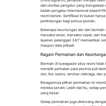
Di era digital ini, penipuan menjadi ris
dari otoritas pengatur yang mengawasi op
badan pengatur internasional seperti P
resmi berizin. Sertifikasi ini bukan han
perlindungan bagi semua pemain.
Beberapa keuntungan lain dari bermain d
transaksi aman, transaksi cepat, dan tra
layanan pelanggan 24/7 memastikan seti
maupun data pribadi.
Ragam Permainan dan Keuntunga
Bermain di tuwagaslot situs resmi tidak
menarik perhatian para pecinta judi da
slot, live casino, taruhan olahraga, da
Beragamnya pilihan permainan ini memb
mereka sendiri. Lebih dari itu, setiap pe
yang besar.
Setiap permainan juga dirancang dengan g