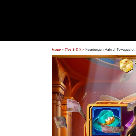
Home >
Tips & Trik >
Keuntungan Main di Tuwagaslot 