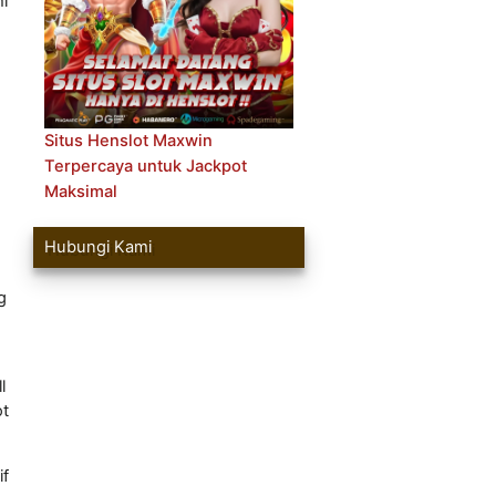
mi
Situs Henslot Maxwin
Terpercaya untuk Jackpot
Maksimal
Hubungi Kami
g
l
ot
if