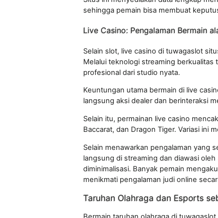
sehingga pemain bisa membuat keputus
Live Casino: Pengalaman Bermain al
Selain slot, live casino di tuwagaslot 
Melalui teknologi streaming berkualitas
profesional dari studio nyata.
Keuntungan utama bermain di live casino
langsung aksi dealer dan berinteraksi me
Selain itu, permainan live casino menca
Baccarat, dan Dragon Tiger. Variasi in
Selain menawarkan pengalaman yang seru
langsung di streaming dan diawasi oleh
diminimalisasi. Banyak pemain mengaku
menikmati pengalaman judi online seca
Taruhan Olahraga dan Esports seba
Bermain taruhan olahraga di tuwagaslot