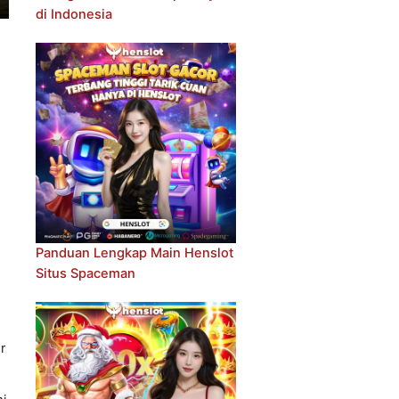
di Indonesia
Panduan Lengkap Main Henslot
Situs Spaceman
r