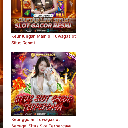
Keuntungan Main di Tuwagaslot
Situs Resmi
Keunggulan Tuwagaslot
Sebagai Situs Slot Terpercaya