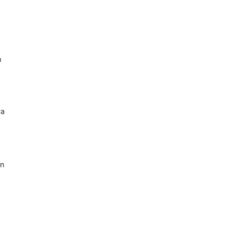
n
n
ya
an