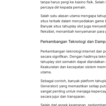
tanpa harus pergi ke kasino fisik. Sela
percaya diri kepada pemain.
Salah satu alasan utama mengapa tahupl
situs terbaik dalam menyediakan game b
Banyak situs tahuplay slot juga menye
fleksibel, menambah kenyamanan para 
Perkembangan Teknologi dan Dampa
Perkembangan teknologi internet dan p
secara signifikan. Dengan hadirnya tekn
tahuplay slot semakin dapat diandalka
Keakuratan dan kecepatan sistem memveri
utama.
Sebagai contoh, banyak platform tahu
Generator) yang memastikan setiap putar
sangat penting untuk menjaga keperca
secara jujur dan transparan.
Selain dari aspek keamanan, perkemba