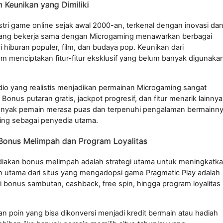
 Keunikan yang Dimiliki
tri game online sejak awal 2000-an, terkenal dengan inovasi da
y yang bekerja sama dengan Microgaming menawarkan berbagai
hiburan populer, film, dan budaya pop. Keunikan dari
m menciptakan fitur-fitur eksklusif yang belum banyak digunaka
io yang realistis menjadikan permainan Microgaming sangat
onus putaran gratis, jackpot progresif, dan fitur menarik lainnya
 Banyak pemain merasa puas dan terpenuhi pengalaman bermainn
ing sebagai penyedia utama.
: Bonus Melimpah dan Program Loyalitas
ediakan bonus melimpah adalah strategi utama untuk meningkatk
 utama dari situs yang mengadopsi game Pragmatic Play adalah
 bonus sambutan, cashback, free spin, hingga program loyalitas
an poin yang bisa dikonversi menjadi kredit bermain atau hadiah