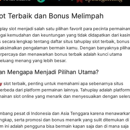
lot Terbaik dan Bonus Melimpah
play slot menjadi salah satu pilihan favorit para pecinta permaina
agai kemudahan dan keuntungan yang tidak didapatkan dari kasi
 secara lengkap tentang daftar situs tahuplay slot terbaik, bonus
emaksimalkan pengalaman bermain kamu. Dengan banyaknya pilih
terpercaya dan menawarkan bonus terbaik adalah kunci utama
eluang menang yang lebih besar.
 dan Mengapa Menjadi Pilihan Utama?
y
slot terbaik, penting untuk memahami apa sebenarnya situs
rbeda dari platform permainan lainnya. Tahuplay adalah platform
ainan slot online yang menarik dan menyesuaikan dengan seler
rkembang pesat di Indonesia dan Asia Tenggara karena menawarka
gkap, serta promosi dan bonus menarik yang sulit ditemukan di
orm ini adalah pengguna bisa bermain kapan saja dan di mana saja