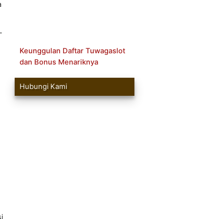
a
-
Keunggulan Daftar Tuwagaslot
dan Bonus Menariknya
Hubungi Kami
i