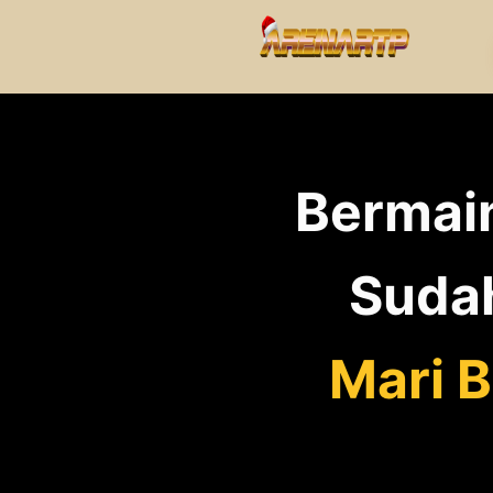
Bermain
Sudah
Mari 